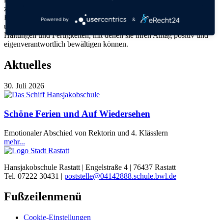
zusammen mit speziell geschulten Gesundheitsförderern ca. 15
Klasse2000-Stunden pro Schuljahr zu den wichtigsten Gesundheits-
Powered by
&
und Lebenskompetenzen. So entwickeln die Kinder Kenntnisse,
Haltungen und Fertigkeiten, mit denen sie ihren Alltag positiv und
eigenverantwortlich bewältigen können.
Aktuelles
30. Juli 2026
Schöne Ferien und Auf Wiedersehen
Emotionaler Abschied von Rektorin und 4. Klässlern
mehr...
Hansjakobschule Rastatt | Engelstraße 4 | 76437 Rastatt
Tel. 07222 30431 |
poststelle@04142888.schule.bwl.de
Fußzeilenmenü
Cookie-Einstellungen