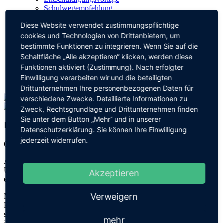
Schulwegempfehlung
Schulteam
Diese Website verwendet zustimmungspflichtige
Schulleitung
Verwaltung
cookies und Technologien von Drittanbietern, um
Kollegium
bestimmte Funktionen zu integrieren. Wenn Sie auf die
Schulsozialarbeit
Schaltfläche „Alle akzeptieren“ klicken, werden diese
Elterngremien
Funktionen aktiviert (Zustimmung). Nach erfolgter
Förderverein
Einwilligung verarbeiten wir und die beteiligten
Kontakt
Drittunternehmen Ihre personenbezogenen Daten für
verschiedene Zwecke. Detaillierte Informationen zu
Zweck, Rechtsgrundlage und Drittunternehmen finden
Sie unter dem Button „Mehr“ und in unserer
Klasse 2000
Datenschutzerklärung. Sie können Ihre Einwilligung
jederzeit widerrufen.
Gesund, stark und selbstbewusst – so sollen Kinder aufwachsen!
An unserer Schule wird seid ein paar Jahren, dank der großzügigen
Unterstützung des
Lionsclub Baden-Baden
das
Projekt Klasse 2000
Akzeptieren
erfolgreich umgesetzt.
Verweigern
Mit Klasse2000 und seiner Symbolfigur KLARO erfahren die
Kinder, was sie selbst tun können, damit es ihnen gut geht und sie
sich wohlfühlen. Sie lernen verschiedene Methoden kennen, die
mehr
ihnen helfen gesund zu bleiben. Die Klassenlehrer gestalten